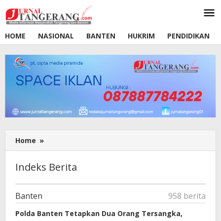
Lewati
ke
konten
HOME
NASIONAL
BANTEN
HUKRIM
PENDIDIKAN
Home
»
Indeks
Berita
Indeks Berita
September
Banten
958 berita
9,
Polda Banten Tetapkan Dua Orang Tersangka,
2017