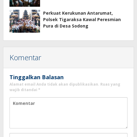
Perkuat Kerukunan Antarumat,
Polsek Tigaraksa Kawal Peresmian
Pura di Desa Sodong
Komentar
Tinggalkan Balasan
Alamat email Anda tidak akan dipublikasikan.
Ruas yang
wajib ditandai
*