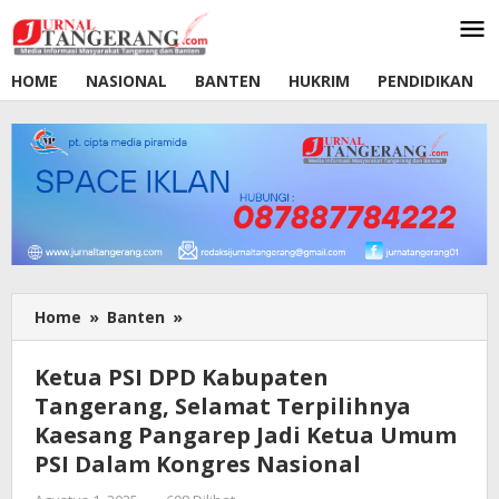
Lewati
ke
konten
HOME
NASIONAL
BANTEN
HUKRIM
PENDIDIKAN
Home
»
Banten
»
Ketua
PSI
DPD
Ketua PSI DPD Kabupaten
Kabupaten
Tangerang, Selamat Terpilihnya
Tangerang,
Kaesang Pangarep Jadi Ketua Umum
Selamat
Terpilihnya
PSI Dalam Kongres Nasional
Kaesang