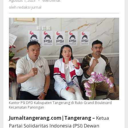
Agustus 1, 2025
oleh
-
698 Dilihat
Pangarep
redaksi
oleh
redaksi jurnal
Jadi
jurnal
Ketua
Umum
PSI
Dalam
Kongres
Nasional
Kantor PSI DPD Kabupaten Tangerang di Ruko Grand Boulevard
Kecamatan Panongan
Jurnaltangerang.com|Tangerang –
Ketua
Partai Solidaritas Indonesia (PSI) Dewan