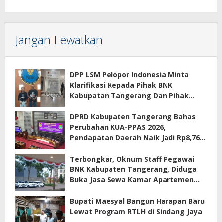
Jangan Lewatkan
DPP LSM Pelopor Indonesia Minta
Klarifikasi Kepada Pihak BNK
Kabupatan Tangerang Dan Pihak
Manajemen Apartemen ECOHOME
Terkait Sewa Kamar Per Jam
DPRD Kabupaten Tangerang Bahas
Perubahan KUA-PPAS 2026,
Pendapatan Daerah Naik Jadi Rp8,76
Triliun
Terbongkar, Oknum Staff Pegawai
BNK Kabupaten Tangerang, Diduga
Buka Jasa Sewa Kamar Apartemen
Eco Home Citra Raya
Bupati Maesyal Bangun Harapan Baru
Lewat Program RTLH di Sindang Jaya