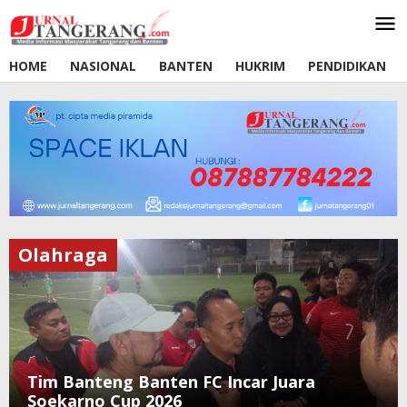
Lewati
ke
konten
HOME
NASIONAL
BANTEN
HUKRIM
PENDIDIKAN
Olahraga
Tim Banteng Banten FC Incar Juara
Soekarno Cup 2026