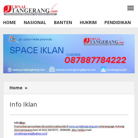
Lewati
ke
konten
HOME
NASIONAL
BANTEN
HUKRIM
PENDIDIKAN
Home
»
Info
Iklan
Info Iklan
April
2,
2024