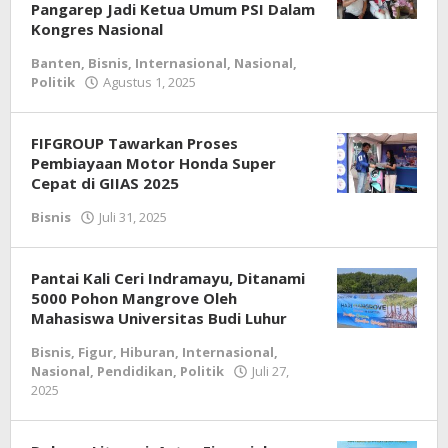
Pangarep Jadi Ketua Umum PSI Dalam
Kongres Nasional
Banten
,
Bisnis
,
Internasional
,
Nasional
,
Politik
Agustus 1, 2025
oleh
redaksi
jurnal
FIFGROUP Tawarkan Proses
Pembiayaan Motor Honda Super
Cepat di GIIAS 2025
Bisnis
Juli 31, 2025
oleh
Redaksi
Pantai Kali Ceri Indramayu, Ditanami
5000 Pohon Mangrove Oleh
Mahasiswa Universitas Budi Luhur
Bisnis
,
Figur
,
Hiburan
,
Internasional
,
Nasional
,
Pendidikan
,
Politik
Juli 27,
2025
oleh
redaksi
jurnal