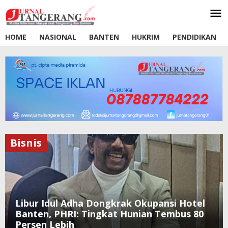
Lewati
ke
konten
HOME
NASIONAL
BANTEN
HUKRIM
PENDIDIKAN
Bisnis
Libur Idul Adha Dongkrak Okupansi Hotel
Banten, PHRI: Tingkat Hunian Tembus 80
Persen Lebih