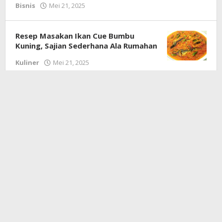
Bisnis
Mei 21, 2025
oleh
Redaksi
Resep Masakan Ikan Cue Bumbu
Kuning, Sajian Sederhana Ala Rumahan
Kuliner
Mei 21, 2025
oleh
Redaksi
Karang Taruna Jatake, Viola Lavija dan
The Jack Lebak, Pemuda Pancasila
Ranting Jatake : Kompak Mengadakan
Bagi-bagi Takjil di Bulan Suci
Ramadhan
Banten
,
Bisnis
,
Figur
,
Hiburan
,
Nasional
,
Pendidikan
Maret 23, 2025
oleh
redaksi
jurnal
Apoteker Abal-abal, Diduga Apotek
Ananda Pratama Mempekerjakan
Bukan Tenaga Ahli : Jual Obat Keras
Daftar G Tanpa Resep Dokter