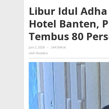
Adha
Libur Idul Adh
Dongkrak
Okupansi
Hotel Banten, P
Hotel
Banten,
PHRI:
Tembus 80 Pers
Tingkat
Hunian
Tembus
Juni 2, 2026
oleh
-
244 Dilihat
80
Redaksi
oleh
Redaksi
Persen
Lebih