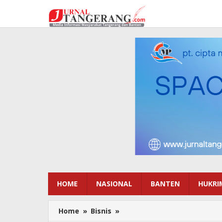
Lewati
ke
konten
HOME
NASIONAL
BANTEN
HUKRI
Home
»
Bisnis
»
Libur
Idul