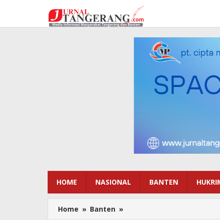
Lewati
ke
konten
HOME
NASIONAL
BANTEN
HUKRI
Home
»
Banten
»
Tahun
2025