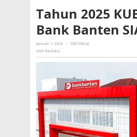
KUB
Tahun 2025 KUB
Efektif,
Tahun
Bank Banten S
2026
Bank
Banten
Januari 7, 2026
oleh
-
589 Dilihat
SIAP
Redaksi
oleh
Redaksi
MELESAT