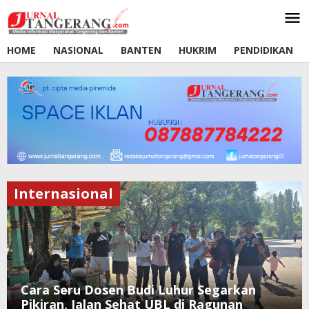
Lewati
ke
konten
HOME
NASIONAL
BANTEN
HUKRIM
PENDIDIKAN
Internasional
Cara Seru Dosen Budi Luhur Segarkan
Pikiran, Jalan Sehat UBL di Ragunan