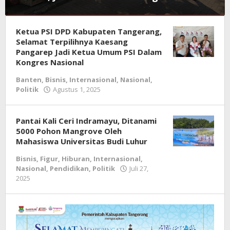
Figur
,
Ketua PSI DPD Kabupaten Tangerang,
Internasional
,
Nasional
Selamat Terpilihnya Kaesang
,
Pendidikan
Pangarep Jadi Ketua Umum PSI Dalam
Kongres Nasional
Agustus
Banten
,
Bisnis
,
Internasional
,
Nasional
,
2,
Politik
Agustus 1, 2025
oleh
2025
redaksi
oleh
jurnal
redaksi
jurnal
Pantai Kali Ceri Indramayu, Ditanami
5000 Pohon Mangrove Oleh
Mahasiswa Universitas Budi Luhur
Bisnis
,
Figur
,
Hiburan
,
Internasional
,
Nasional
,
Pendidikan
,
Politik
Juli 27,
2025
oleh
redaksi
jurnal