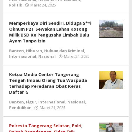
Politik
Maret 24, 2025
oleh
redaksi
jurnal
Memperkaya Diri Sendiri, Diduga S**i
Oknum P2T Sewakan Lahan Kosong
Milik BSD Ke Pengusaha Limbah Bulu
Ayam Tanpa Izin
Banten
,
Hiburan
,
Hukum dan Kriminal
,
Internasional
,
Nasional
Maret 24, 2025
oleh
redaksi
jurnal
Ketua Media Center Tangerang
Tengah Imbau Orang Tua Waspada
terhadap Peredaran Obat Keras
Daftar G
Banten
,
Figur
,
Internasional
,
Nasional
,
Pendidikan
Maret 21, 2025
oleh
redaksi
jurnal
Polresta Tangerang Selatan
,
Polri
,
Polsek Pagedangan
,
Sidan Etik