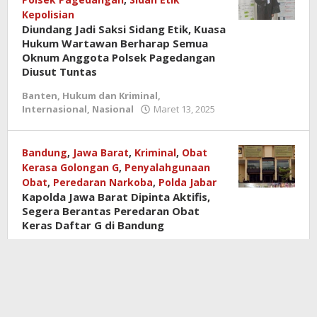
Kepolisian
Diundang Jadi Saksi Sidang Etik, Kuasa
Hukum Wartawan Berharap Semua
Oknum Anggota Polsek Pagedangan
Diusut Tuntas
Banten
,
Hukum dan Kriminal
,
Internasional
,
Nasional
Maret 13, 2025
oleh
redaksi
jurnal
Bandung
,
Jawa Barat
,
Kriminal
,
Obat
Kerasa Golongan G
,
Penyalahgunaan
Obat
,
Peredaran Narkoba
,
Polda Jabar
Kapolda Jawa Barat Dipinta Aktifis,
Segera Berantas Peredaran Obat
Keras Daftar G di Bandung
Internasional
,
Nasional
Februari 9, 2025
oleh
redaksi
jurnal
Apoteker Abal-abal, Diduga Apotek
Ananda Pratama Mempekerjakan