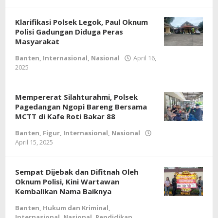
redaksi
jurnal
Klarifikasi Polsek Legok, Paul Oknum
Polisi Gadungan Diduga Peras
Masyarakat
Banten
,
Internasional
,
Nasional
April 16,
2025
oleh
redaksi
jurnal
Mempererat Silahturahmi, Polsek
Pagedangan Ngopi Bareng Bersama
MCTT di Kafe Roti Bakar 88
Banten
,
Figur
,
Internasional
,
Nasional
April 15, 2025
oleh
redaksi
jurnal
Sempat Dijebak dan Difitnah Oleh
Oknum Polisi, Kini Wartawan
Kembalikan Nama Baiknya
Banten
,
Hukum dan Kriminal
,
Internasional
,
Nasional
,
Pendidikan
,