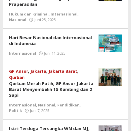
Praperadilan
Hukum dan Kriminal
,
Internasional
,
Nasional
Juni 25, 2025
oleh
redaksi
jurnal
Hari Besar Nasional dan Internasional
di Indonesia
Internasional
Juni 11, 2025
oleh
Redaksi
GP Ansor
,
Jakarta
,
Jakarta Barat
,
Qurban
Qurban Merah Putih, GP Ansor Jakarta
Barat Menyembelih 15 Kambing dan 2
Sapi
Internasional
,
Nasional
,
Pendidikan
,
Politik
Juni 7, 2025
oleh
redaksi
jurnal
Istri Terduga Tersangka WN dan MJ,