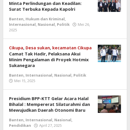
Minta Perlindungan dan Keadilan:
Surat Terbuka Kepada Kapolri
Banten
,
Hukum dan Kriminal
,
Internasional
,
Nasional
,
Politik
Mei 26,
2025
oleh
redaksi
jurnal
Cikupa
,
Desa sukan
,
kecamatan Cikupa
Camat Tak Hadir, Pelaksana Akui
Minim Pengalaman di Proyek Hotmix
Sukanegara
Banten
,
Internasional
,
Nasional
,
Politik
Mei 15, 2025
oleh
redaksi
jurnal
Presidium BPP-KTT Gelar Acara Halal
Bihalal : Mempererat Silaturahmi dan
Mewujudkan Daerah Otonomi Baru
Banten
,
Internasional
,
Nasional
,
Pendidikan
April 27, 2025
oleh