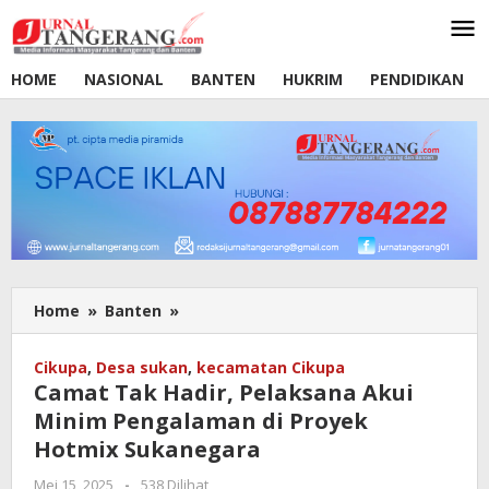
Lewati
ke
konten
HOME
NASIONAL
BANTEN
HUKRIM
PENDIDIKAN
Home
»
Banten
»
Camat
Tak
Hadir,
Cikupa
,
Desa sukan
,
kecamatan Cikupa
Pelaksana
Camat Tak Hadir, Pelaksana Akui
Akui
Minim Pengalaman di Proyek
Minim
Hotmix Sukanegara
Pengalaman
di
Mei 15, 2025
oleh
-
538 Dilihat