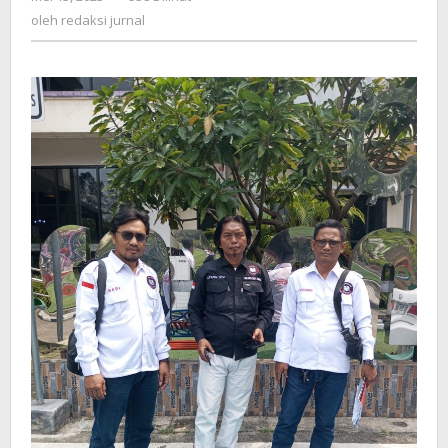
Proyek
redaksi
oleh
redaksi jurnal
Hotmix
jurnal
Sukanegara