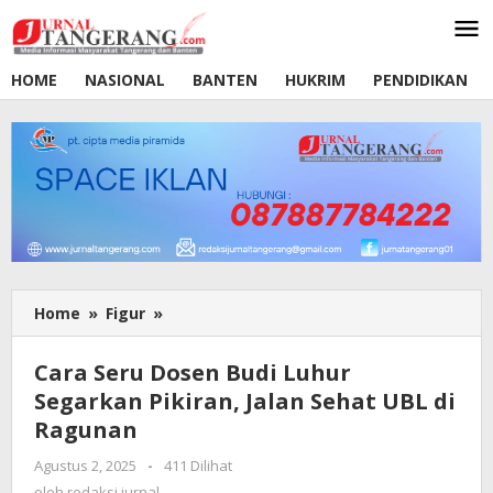
Lewati
ke
konten
HOME
NASIONAL
BANTEN
HUKRIM
PENDIDIKAN
Home
»
Figur
»
Cara
Seru
Dosen
Cara Seru Dosen Budi Luhur
Budi
Segarkan Pikiran, Jalan Sehat UBL di
Luhur
Ragunan
Segarkan
Pikiran,
Agustus 2, 2025
oleh
-
411 Dilihat
Jalan
redaksi
oleh
redaksi jurnal