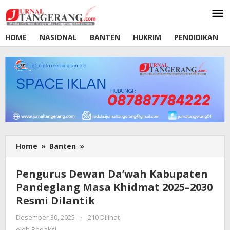
Lewati
ke
konten
HOME
NASIONAL
BANTEN
HUKRIM
PENDIDIKAN
Home
»
Banten
»
Pengurus
Dewan
Da’wah
Pengurus Dewan Da’wah Kabupaten
Kabupaten
Pandeglang Masa Khidmat 2025–2030
Pandeglang
Resmi Dilantik
Masa
Khidmat
Desember 30, 2025
oleh
-
210 Dilihat
2025–
Redaksi
oleh
Redaksi