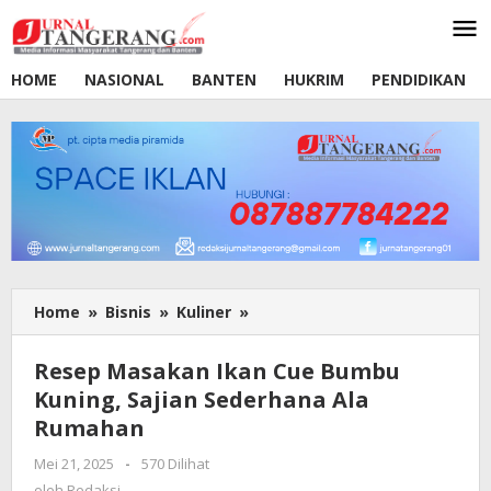
Lewati
ke
konten
HOME
NASIONAL
BANTEN
HUKRIM
PENDIDIKAN
Home
»
Bisnis
»
Kuliner
»
Resep
Masakan
Ikan
Resep Masakan Ikan Cue Bumbu
Cue
Kuning, Sajian Sederhana Ala
Bumbu
Rumahan
Kuning,
Sajian
Mei 21, 2025
oleh
-
570 Dilihat
Sederhana
Redaksi
oleh
Redaksi