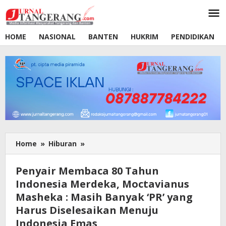
Lewati
ke
konten
HOME
NASIONAL
BANTEN
HUKRIM
PENDIDIKAN
Home
»
Hiburan
»
Penyair
Membaca
80
Penyair Membaca 80 Tahun
Tahun
Indonesia Merdeka, Moctavianus
Indonesia
Masheka : Masih Banyak ‘PR’ yang
Merdeka,
Moctavianus
Harus Diselesaikan Menuju
Masheka
Indonesia Emas