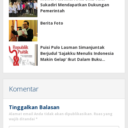
Sukadiri Mendapatkan Dukungan
Pemerintah
Berita Foto
Puisi Pulo Lasman Simanjuntak
Berjudul ‘Sajakku Menulis Indonesia
Makin Gelap’ Ikut Dalam Buku
Antologi Puisi Bersama Republik
Puitik
Komentar
Tinggalkan Balasan
Alamat email Anda tidak akan dipublikasikan.
Ruas yang
wajib ditandai
*