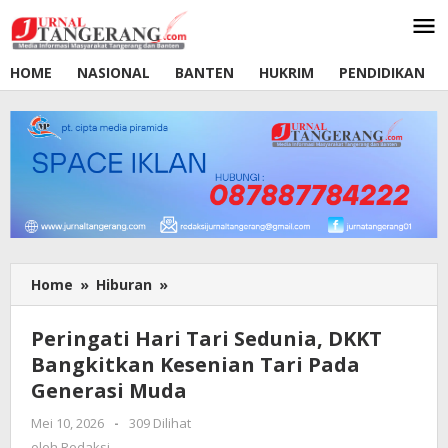
Lewati
ke
konten
HOME
NASIONAL
BANTEN
HUKRIM
PENDIDIKAN
Home
»
Hiburan
»
Peringati
Hari
Tari
Peringati Hari Tari Sedunia, DKKT
Sedunia,
Bangkitkan Kesenian Tari Pada
DKKT
Generasi Muda
Bangkitkan
Kesenian
Mei 10, 2026
oleh
-
309 Dilihat
Tari
Redaksi
oleh
Redaksi