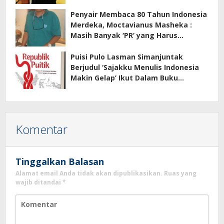
Penyair Membaca 80 Tahun Indonesia
Merdeka, Moctavianus Masheka :
Masih Banyak ‘PR’ yang Harus
Diselesaikan Menuju Indonesia Emas
Puisi Pulo Lasman Simanjuntak
Berjudul ‘Sajakku Menulis Indonesia
Makin Gelap’ Ikut Dalam Buku
Antologi Puisi Bersama Republik
Puitik
Komentar
Tinggalkan Balasan
Alamat email Anda tidak akan dipublikasikan.
Ruas yang
wajib ditandai
*