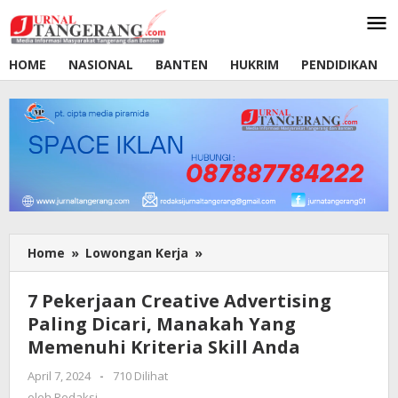
Lewati
ke
konten
HOME
NASIONAL
BANTEN
HUKRIM
PENDIDIKAN
Home
»
Lowongan Kerja
»
7
Pekerjaan
Creative
7 Pekerjaan Creative Advertising
Advertising
Paling Dicari, Manakah Yang
Paling
Memenuhi Kriteria Skill Anda
Dicari,
Manakah
April 7, 2024
oleh
-
710 Dilihat
Yang
Redaksi
oleh
Redaksi