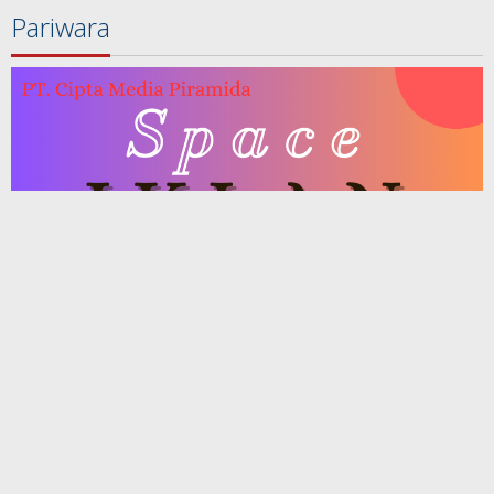
Pariwara
Berita Terpopuler
Komisi I DPRD Kabupaten Tangerang Bakal
Panggil Satpol PP Terkait Galian Tanah d…