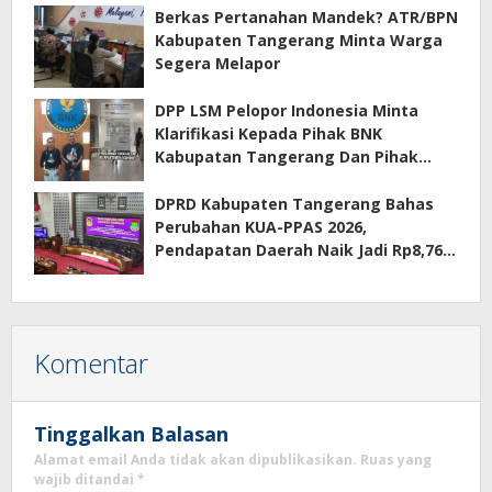
Berkas Pertanahan Mandek? ATR/BPN
Kabupaten Tangerang Minta Warga
Segera Melapor
DPP LSM Pelopor Indonesia Minta
Klarifikasi Kepada Pihak BNK
Kabupatan Tangerang Dan Pihak
Manajemen Apartemen ECOHOME
Terkait Sewa Kamar Per Jam
DPRD Kabupaten Tangerang Bahas
Perubahan KUA-PPAS 2026,
Pendapatan Daerah Naik Jadi Rp8,76
Triliun
Komentar
Tinggalkan Balasan
Alamat email Anda tidak akan dipublikasikan.
Ruas yang
wajib ditandai
*