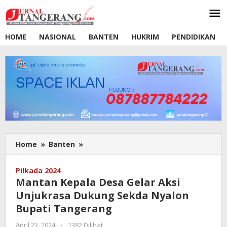
Lewati
ke
konten
HOME
NASIONAL
BANTEN
HUKRIM
PENDIDIKAN
Home
»
Banten
»
Mantan
Kepala
Desa
Pilkada 2024
Gelar
Mantan Kepala Desa Gelar Aksi
Aksi
Unjukrasa Dukung Sekda Nyalon
Unjukrasa
Bupati Tangerang
Dukung
Sekda
April 23, 2024
oleh
-
1382 Dilihat