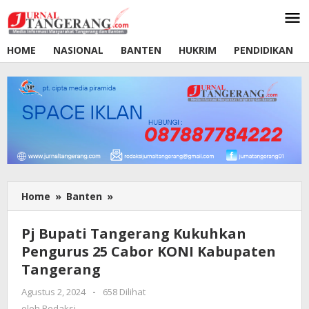
Lewati
ke
konten
HOME
NASIONAL
BANTEN
HUKRIM
PENDIDIKAN
Home
»
Banten
»
Pj
Bupati
Tangerang
Pj Bupati Tangerang Kukuhkan
Kukuhkan
Pengurus 25 Cabor KONI Kabupaten
Pengurus
Tangerang
25
Cabor
Agustus 2, 2024
oleh
-
658 Dilihat
KONI
Redaksi
oleh
Redaksi