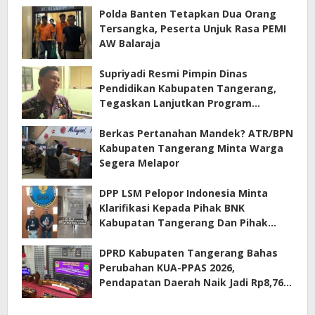
Polda Banten Tetapkan Dua Orang
Tersangka, Peserta Unjuk Rasa PEMI
AW Balaraja
Supriyadi Resmi Pimpin Dinas
Pendidikan Kabupaten Tangerang,
Tegaskan Lanjutkan Program
Prioritas
Berkas Pertanahan Mandek? ATR/BPN
Kabupaten Tangerang Minta Warga
Segera Melapor
DPP LSM Pelopor Indonesia Minta
Klarifikasi Kepada Pihak BNK
Kabupatan Tangerang Dan Pihak
Manajemen Apartemen ECOHOME
Terkait Sewa Kamar Per Jam
DPRD Kabupaten Tangerang Bahas
Perubahan KUA-PPAS 2026,
Pendapatan Daerah Naik Jadi Rp8,76
Triliun