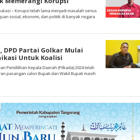
k Memerangi Korupsi
ukasi – Korupsi telah lama menjadi masalah serius
an sosial, ekonomi, dan politik di banyak negara
oleh
Redaksi
a, DPD Partai Golkar Mulai
kasi Untuk Koalisi
an Pemililihan Kepala Daerah (Pilkada) 2024 telah
ran pasangan calon Bupati dan Wakil Bupati masih
4
oleh
Redaksi