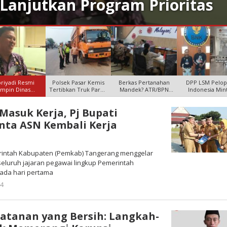
Pembiaran
riyadi Resmi
Polsek Pasar Kemis
Berkas Pertanahan
DPP LSM Pelop
impin Dinas
Tertibkan Truk Parkir
Mandek? ATR/BPN
Indonesia Min
didikan Kabup
di B
Kabupaten T
Klarifikasi K
Masuk Kerja, Pj Bupati
nta ASN Kembali Kerja
G
rintah Kabupaten (Pemkab) Tangerang menggelar
 seluruh jajaran pegawai lingkup Pemerintah
ada hari pertama
24
oleh
Redaksi
tanan yang Bersih: Langkah-