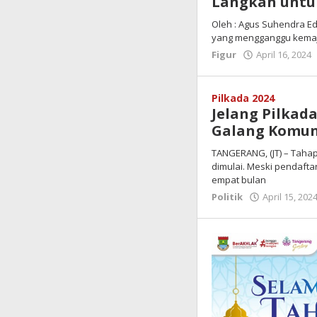
Langkah untu
Oleh : Agus Suhendra Ed
yang mengganggu kemaju
Figur
April 16, 2024
Pilkada 2024
Jelang Pilkad
Galang Komuni
TANGERANG, (JT) – Tahap
dimulai. Meski pendafta
empat bulan
Politik
April 15, 202