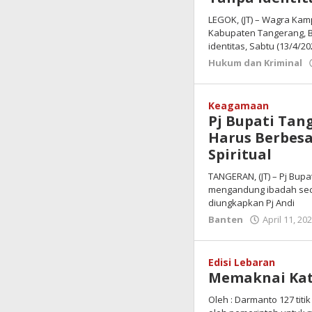
LEGOK, (JT) – Wagra Ka
Kabupaten Tangerang, 
identitas, Sabtu (13/4/20
Hukum dan Kriminal
Keagamaan
Pj Bupati Tang
Harus Berbesa
Spiritual
TANGERAN, (JT) – Pj Bup
mengandung ibadah secar
diungkapkan Pj Andi
Banten
April 11, 20
Edisi Lebaran
Memaknai Kat
Oleh : Darmanto 127 titi