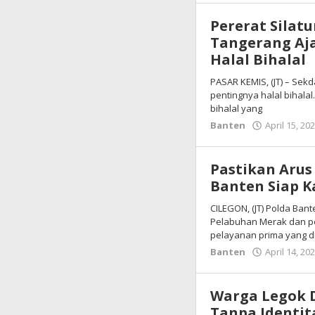
Pererat Silat
Tangerang Aj
Halal Bihalal
PASAR KEMIS, (JT) – Se
pentingnya halal bihalal
bihalal yang
Banten
April 15, 20
Pastikan Arus
Banten Siap K
CILEGON, (JT) Polda Ba
Pelabuhan Merak dan pe
pelayanan prima yang d
Banten
April 14, 20
‌Warga Legok
Tanpa Identit