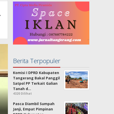
,
Berita Terpopuler
Komisi I DPRD Kabupaten
Tangerang Bakal Panggil
Satpol PP Terkait Galian
Tanah d…
4320 Dilihat
Berkas Pertanahan Mand
Pasca Diambil Sumpah
Kabupaten Tangerang Min
Janji, Empat Pimpinan