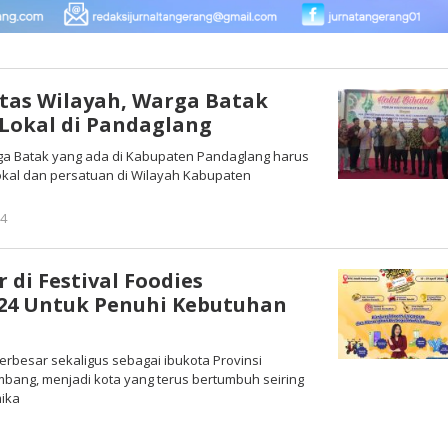
itas Wilayah, Warga Batak
 Lokal di Pandaglang
ga Batak yang ada di Kabupaten Pandaglang harus
okal dan persatuan di Wilayah Kabupaten
24
oleh
Redaksi
 di Festival Foodies
24 Untuk Penuhi Kebutuhan
terbesar sekaligus sebagai ibukota Provinsi
mbang, menjadi kota yang terus bertumbuh seiring
mika
oleh
Redaksi