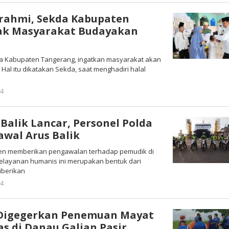
urahmi, Sekda Kabupaten
ak Masyarakat Budayakan
kda Kabupaten Tangerang, ingatkan masyarakat akan
. Hal itu dikatakan Sekda, saat menghadiri halal
24
oleh
Redaksi
 Balik Lancar, Personel Polda
awal Arus Balik
nten memberikan pengawalan terhadap pemudik di
layanan humanis ini merupakan bentuk dari
iberikan
24
oleh
Redaksi
 Digegerkan Penemuan Mayat
as di Danau Galian Pasir