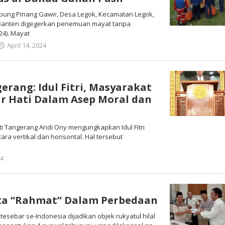
mpung Pinang Gawir, Desa Legok, Kecamatan Legok,
Banten digegerkan penemuan mayat tanpa
24). Mayat
April 14, 2024
oleh
Redaksi
erang: Idul Fitri, Masyarakat
r Hati Dalam Asep Moral dan
ati Tangerang Andi Ony mengungkapkan Idul Fitri
a vertikal dan horisontal. Hal tersebut
24
oleh
Redaksi
a “Rahmat” Dalam Perbedaan
k tesebar se-Indonesia dijadikan objek rukyatul hilal