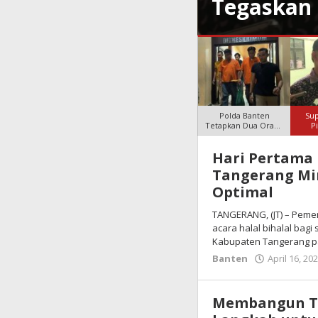
gram Prioritas
Tak Ada 
Polda Banten
Sup
Tetapkan Dua Orang
P
Tersangka, Pe
Pen
Hari Pertama 
JURNAL
Tangerang Mi
TANGERAN
Optimal
COM
TANGERANG, (JT) – Peme
acara halal bihalal bagi
Kabupaten Tangerang p
Banten
April 16, 20
Membangun Ta