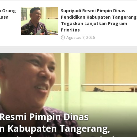
a Orang
Supriyadi Resmi Pimpin Dinas
Rasa
Pendidikan Kabupaten Tangerang
Tegaskan Lanjutkan Program
Prioritas
Agustus 7, 2026
sar Kemis Tertibkan Truk
 Bahu Jalan, Kapolsek Tegaskan