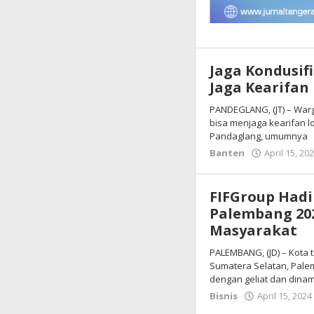
Jaga Kondusif
Jaga Kearifan
PANDEGLANG, (JT) – War
bisa menjaga kearifan l
Pandaglang, umumnya
Banten
April 15, 20
FIFGroup Hadir
Palembang 20
Masyarakat
PALEMBANG, (JD) – Kota 
Sumatera Selatan, Pale
dengan geliat dan dina
Bisnis
April 15, 2024