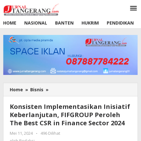
Lewati
ke
konten
HOME
NASIONAL
BANTEN
HUKRIM
PENDIDIKAN
Home
»
Bisnis
»
Konsisten
Implementasikan
Inisiatif
Konsisten Implementasikan Inisiatif
Keberlanjutan,
Keberlanjutan, FIFGROUP Peroleh
FIFGROUP
The Best CSR in Finance Sector 2024
Peroleh
The
Mei 11, 2024
oleh
-
496 Dilihat
Best
Redaksi
oleh
Redaksi