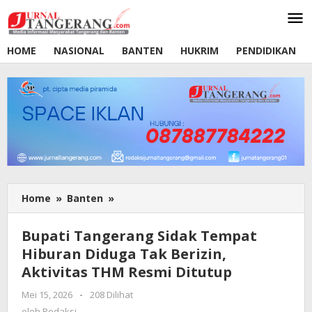
Lewati
ke
konten
HOME
NASIONAL
BANTEN
HUKRIM
PENDIDIKAN
Home
»
Banten
»
Bupati
Tangerang
Sidak
Bupati Tangerang Sidak Tempat
Tempat
Hiburan Diduga Tak Berizin,
Hiburan
Aktivitas THM Resmi Ditutup
Diduga
Tak
Mei 15, 2026
oleh
-
208 Dilihat
Berizin,
Redaksi
oleh
Redaksi