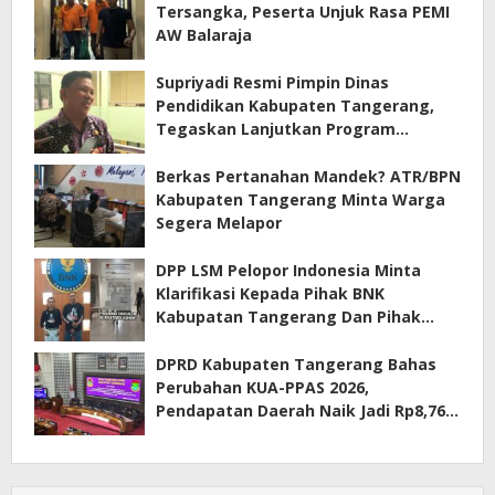
Tersangka, Peserta Unjuk Rasa PEMI
AW Balaraja
Supriyadi Resmi Pimpin Dinas
Pendidikan Kabupaten Tangerang,
Tegaskan Lanjutkan Program
Prioritas
Berkas Pertanahan Mandek? ATR/BPN
Kabupaten Tangerang Minta Warga
Segera Melapor
DPP LSM Pelopor Indonesia Minta
Klarifikasi Kepada Pihak BNK
Kabupatan Tangerang Dan Pihak
Manajemen Apartemen ECOHOME
Terkait Sewa Kamar Per Jam
DPRD Kabupaten Tangerang Bahas
Perubahan KUA-PPAS 2026,
Pendapatan Daerah Naik Jadi Rp8,76
Triliun