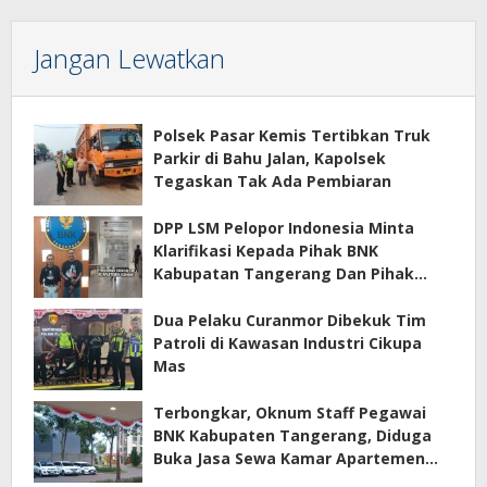
Jangan Lewatkan
Polsek Pasar Kemis Tertibkan Truk
Parkir di Bahu Jalan, Kapolsek
Tegaskan Tak Ada Pembiaran
DPP LSM Pelopor Indonesia Minta
Klarifikasi Kepada Pihak BNK
Kabupatan Tangerang Dan Pihak
Manajemen Apartemen ECOHOME
Terkait Sewa Kamar Per Jam
Dua Pelaku Curanmor Dibekuk Tim
Patroli di Kawasan Industri Cikupa
Mas
Terbongkar, Oknum Staff Pegawai
BNK Kabupaten Tangerang, Diduga
Buka Jasa Sewa Kamar Apartemen
Eco Home Citra Raya