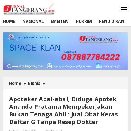
Lewati
ke
konten
HOME
NASIONAL
BANTEN
HUKRIM
PENDIDIKAN
Home
»
Bisnis
»
Apoteker
Abal-
abal,
Apoteker Abal-abal, Diduga Apotek
Diduga
Ananda Pratama Mempekerjakan
Apotek
Bukan Tenaga Ahli : Jual Obat Keras
Ananda
Pratama
Daftar G Tanpa Resep Dokter
Mempekerjakan