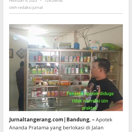
Februari 9, 2025
oleh
-
728 Dilihat
Bukan
redaksi
oleh
redaksi jurnal
Tenaga
jurnal
Ahli
:
Jual
Obat
Keras
Daftar
G
Tanpa
Resep
Dokter
Jurnaltangerang.com|Bandung, –
Apotek
Ananda Pratama yang berlokasi di Jalan