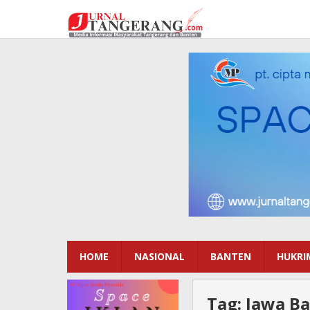
Lewati
ke
konten
HOME
NASIONAL
BANTEN
HUKRI
Tag:
Jawa Ba