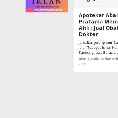
Apoteker Abal
Pratama Mem
Ahli : Jual Ob
Dokter
Jurnaltangerang.com|Ba
Jalan Tubagus Ismail No
Bandung, Jawa Barat, d
Bisnis
,
Hukum dan Kri
2025
oleh
redaksi
jurnal