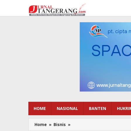
Lewati
ke
konten
HOME
NASIONAL
BANTEN
HUKRI
Home
»
Bisnis
»
3
Fakta