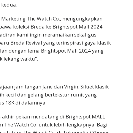
 kedua.
nd Marketing The Watch Co., mengungkapkan,
awa koleksi Breda ke Brightspot Mall 2024
ehadiran kami ingin meramaikan sekaligus
ru Breda Revival yang terinspirasi gaya klasik
lan dengan tema Brightspot Mall 2024 yang
k lekang waktu”.
aan jam tangan Jane dan Virgin. Siluet klasik
h kecil dan gelang bertekstur rumit yang
mas 18K di dalamnya.
da akhir pekan mendatang di Brightspot MALL
m The Watch Co. untuk lebih lengkapnya. Bagi
ial store The Watch Co. di Tokopedia i Shopee