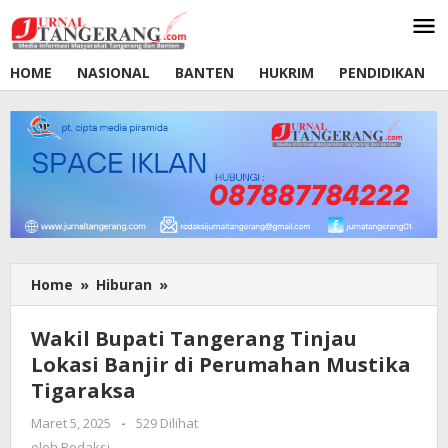
Lewati
ke
konten
HOME
NASIONAL
BANTEN
HUKRIM
PENDIDIKAN
Home
»
Hiburan
»
Wakil
Bupati
Tangerang
Wakil Bupati Tangerang Tinjau
Tinjau
Lokasi Banjir di Perumahan Mustika
Lokasi
Tigaraksa
Banjir
di
Maret 5, 2025
oleh
-
529 Dilihat
Perumahan
Redaksi
oleh
Redaksi