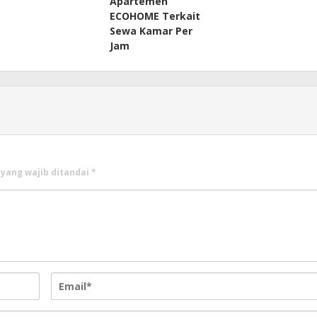
Apartemen
ECOHOME Terkait
Sewa Kamar Per
Jam
 yang wajib ditandai
*