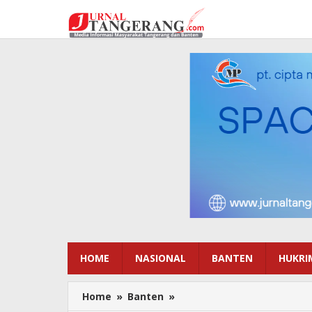
Lewati
ke
konten
HOME
NASIONAL
BANTEN
HUKRI
Home
»
Banten
»
Tindak
Cepat