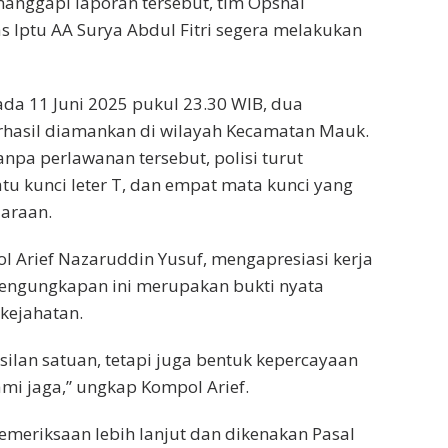
nanggapi laporan tersebut, tim Opsnal
as Iptu AA Surya Abdul Fitri segera melakukan
da 11 Juni 2025 pukul 23.30 WIB, dua
berhasil diamankan di wilayah Kecamatan Mauk.
pa perlawanan tersebut, polisi turut
u kunci leter T, dan empat mata kunci yang
araan.
l Arief Nazaruddin Yusuf, mengapresiasi kerja
pengungkapan ini merupakan bukti nyata
kejahatan.
ilan satuan, tetapi juga bentuk kepercayaan
ami jaga,” ungkap Kompol Arief.
pemeriksaan lebih lanjut dan dikenakan Pasal