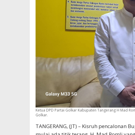
Ketua DPD Partai Golkar Kabupaten Tangerang H Mad Roml
Golkar.
TANGERANG, (JT) – Kisruh pencalonan Bup
mulai ada titik terang. H. Mad Romli yan