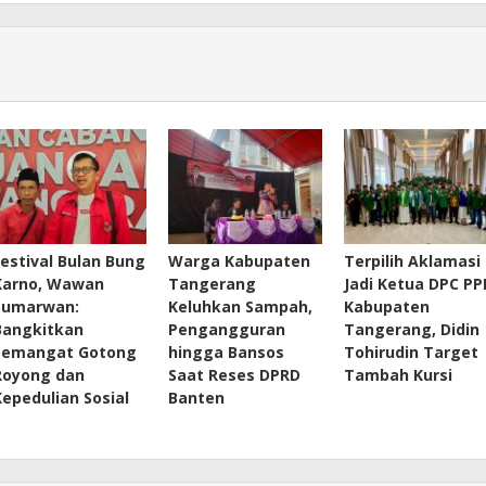
Festival Bulan Bung
Warga Kabupaten
Terpilih Aklamasi
Karno, Wawan
Tangerang
Jadi Ketua DPC PP
Sumarwan:
Keluhkan Sampah,
Kabupaten
Bangkitkan
Pengangguran
Tangerang, Didin
Semangat Gotong
hingga Bansos
Tohirudin Target
Royong dan
Saat Reses DPRD
Tambah Kursi
Kepedulian Sosial
Banten