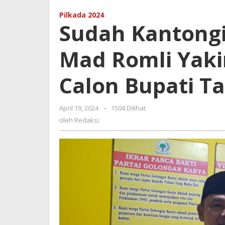
Surat
Pilkada 2024
Mandat,
Sudah Kantongi
H
Mad
Mad Romli Yaki
Romli
Yakin
Mulus
Calon Bupati T
Menjadi
Calon
Bupati
April 19, 2024
oleh
-
1504 Dilihat
Tangerang
Redaksi
oleh
Redaksi