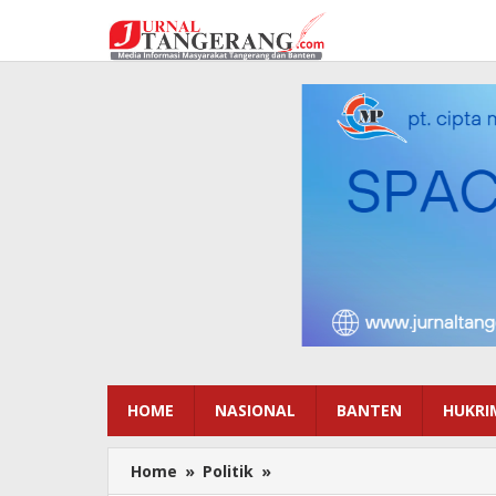
Lewati
ke
konten
HOME
NASIONAL
BANTEN
HUKRI
Home
»
Politik
»
Sudah
Kantongi