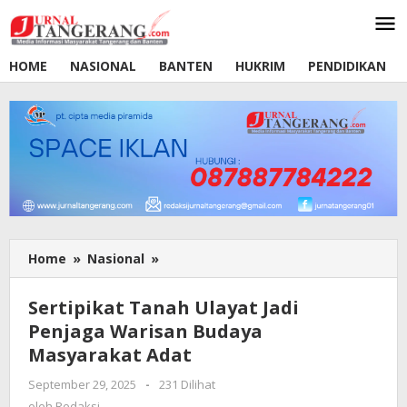
Lewati
ke
konten
HOME
NASIONAL
BANTEN
HUKRIM
PENDIDIKAN
Home
»
Nasional
»
Sertipikat
Tanah
Ulayat
Sertipikat Tanah Ulayat Jadi
Jadi
Penjaga Warisan Budaya
Penjaga
Masyarakat Adat
Warisan
Budaya
September 29, 2025
oleh
-
231 Dilihat
Masyarakat
Redaksi
oleh
Redaksi