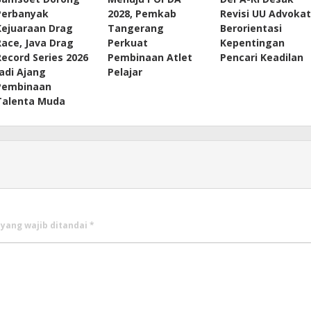
Perbanyak
2028, Pemkab
Revisi UU Advokat
Kejuaraan Drag
Tangerang
Berorientasi
Race, Java Drag
Perkuat
Kepentingan
Record Series 2026
Pembinaan Atlet
Pencari Keadilan
Jadi Ajang
Pelajar
Pembinaan
Talenta Muda
 yang wajib ditandai
*