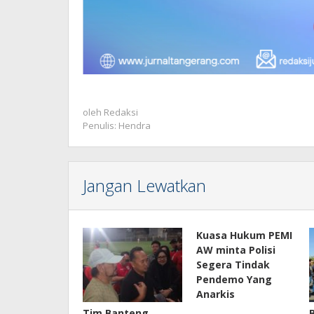
oleh
Redaksi
Penulis: Hendra
Jangan Lewatkan
Kuasa Hukum PEMI
AW minta Polisi
Segera Tindak
Pendemo Yang
Anarkis
Tim Banteng