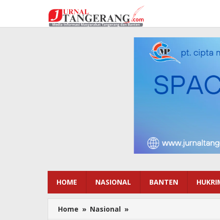
Lewati
ke
konten
HOME
NASIONAL
BANTEN
HUKRI
Home
»
Nasional
»
Saksinlkan
Baku