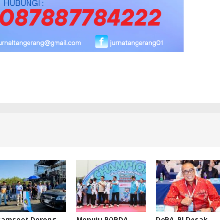
Bamsoet Dorong
Menuju POPDA
DePA-RI Desak