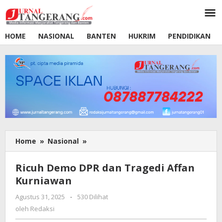
Lewati
ke
konten
HOME
NASIONAL
BANTEN
HUKRIM
PENDIDIKAN
Home
»
Nasional
»
Ricuh
Demo
DPR
Ricuh Demo DPR dan Tragedi Affan
dan
Kurniawan
Tragedi
Affan
Agustus 31, 2025
oleh
-
530 Dilihat
Kurniawan
Redaksi
oleh
Redaksi