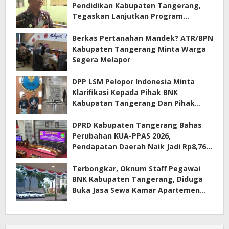
Pendidikan Kabupaten Tangerang,
Tegaskan Lanjutkan Program
Prioritas
Berkas Pertanahan Mandek? ATR/BPN
Kabupaten Tangerang Minta Warga
Segera Melapor
DPP LSM Pelopor Indonesia Minta
Klarifikasi Kepada Pihak BNK
Kabupatan Tangerang Dan Pihak
Manajemen Apartemen ECOHOME
Terkait Sewa Kamar Per Jam
DPRD Kabupaten Tangerang Bahas
Perubahan KUA-PPAS 2026,
Pendapatan Daerah Naik Jadi Rp8,76
Triliun
Terbongkar, Oknum Staff Pegawai
BNK Kabupaten Tangerang, Diduga
Buka Jasa Sewa Kamar Apartemen
Eco Home Citra Raya