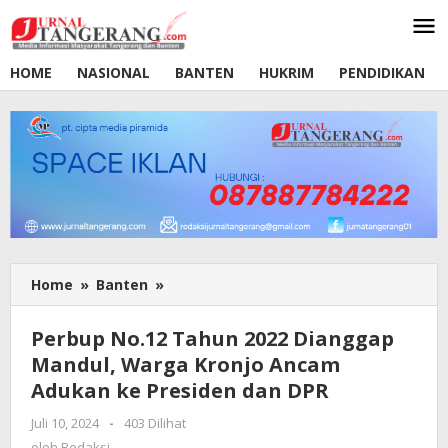
Lewati
ke
konten
HOME
NASIONAL
BANTEN
HUKRIM
PENDIDIKAN
Home
»
Banten
»
Perbup
No.12
Tahun
Perbup No.12 Tahun 2022 Dianggap
2022
Mandul, Warga Kronjo Ancam
Dianggap
Adukan ke Presiden dan DPR
Mandul,
Warga
Juli 10, 2024
oleh
-
403 Dilihat
Kronjo
Redaksi
oleh
Redaksi