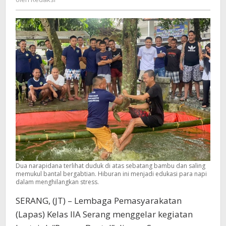
di
Lapas
Kelas
IIA
Serang
Dua narapidana terlihat duduk di atas sebatang bambu dan saling
memukul bantal bergabtian. Hiburan ini menjadi edukasi para napi
dalam menghilangkan stress.
SERANG, (JT) – Lembaga Pemasyarakatan
(Lapas) Kelas IIA Serang menggelar kegiatan