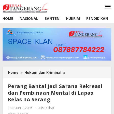
Lewati
ke
konten
HOME
NASIONAL
BANTEN
HUKRIM
PENDIDIKAN
Home
»
Hukum dan Kriminal
»
Perang
Bantal
Jadi
Perang Bantal Jadi Sarana Rekreasi
Sarana
dan Pembinaan Mental di Lapas
Rekreasi
Kelas IIA Serang
dan
Pembinaan
Februari 2, 2026
oleh
-
345 Dilihat
Mental
Redaksi
oleh
Redaksi