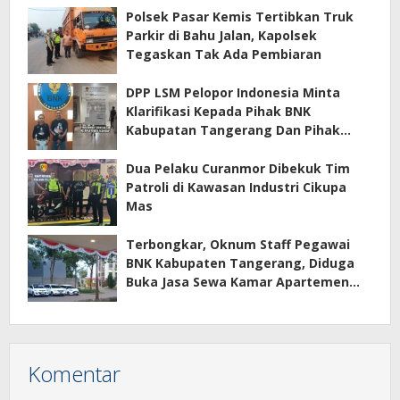
Polsek Pasar Kemis Tertibkan Truk
Parkir di Bahu Jalan, Kapolsek
Tegaskan Tak Ada Pembiaran
DPP LSM Pelopor Indonesia Minta
Klarifikasi Kepada Pihak BNK
Kabupatan Tangerang Dan Pihak
Manajemen Apartemen ECOHOME
Terkait Sewa Kamar Per Jam
Dua Pelaku Curanmor Dibekuk Tim
Patroli di Kawasan Industri Cikupa
Mas
Terbongkar, Oknum Staff Pegawai
BNK Kabupaten Tangerang, Diduga
Buka Jasa Sewa Kamar Apartemen
Eco Home Citra Raya
Komentar