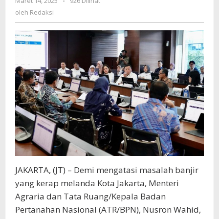
Maret 14, 2025
oleh
-
926 Dilihat
Tanah
Redaksi
oleh
Redaksi
untuk
Normalisasi
Sungai
Ciliwung
JAKARTA, (JT) – Demi mengatasi masalah banjir
yang kerap melanda Kota Jakarta, Menteri
Agraria dan Tata Ruang/Kepala Badan
Pertanahan Nasional (ATR/BPN), Nusron Wahid,