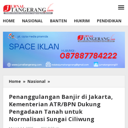
Lewati
ke
konten
HOME
NASIONAL
BANTEN
HUKRIM
PENDIDIKAN
Home
»
Nasional
»
Penanggulangan
Banjir
di
Penanggulangan Banjir di Jakarta,
Jakarta,
Kementerian ATR/BPN Dukung
Kementerian
Pengadaan Tanah untuk
ATR/BPN
Dukung
Normalisasi Sungai Ciliwung
Pengadaan