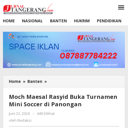
Lewati
ke
konten
HOME
NASIONAL
BANTEN
HUKRIM
PENDIDIKAN
Home
»
Banten
»
Moch
Maesal
Rasyid
Moch Maesal Rasyid Buka Turnamen
Buka
Mini Soccer di Panongan
Turnamen
Mini
Juni 22, 2024
oleh
-
449 Dilihat
Soccer
Redaksi
oleh
Redaksi
di