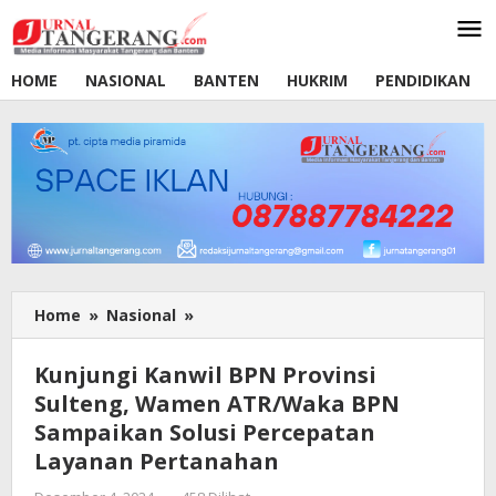
Lewati
ke
konten
HOME
NASIONAL
BANTEN
HUKRIM
PENDIDIKAN
Home
»
Nasional
»
Kunjungi
Kanwil
BPN
Kunjungi Kanwil BPN Provinsi
Provinsi
Sulteng, Wamen ATR/Waka BPN
Sulteng,
Sampaikan Solusi Percepatan
Wamen
ATR/Waka
Layanan Pertanahan
BPN