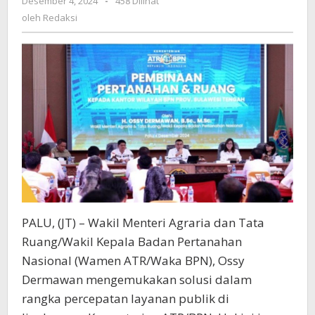
Desember 4, 2024
oleh
-
458 Dilihat
Sampaikan
Redaksi
oleh
Redaksi
Solusi
Percepatan
Layanan
Pertanahan
PALU, (JT) – Wakil Menteri Agraria dan Tata
Ruang/Wakil Kepala Badan Pertanahan
Nasional (Wamen ATR/Waka BPN), Ossy
Dermawan mengemukakan solusi dalam
rangka percepatan layanan publik di