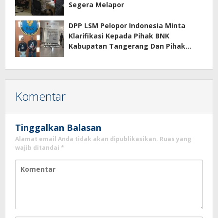
Segera Melapor
DPP LSM Pelopor Indonesia Minta
Klarifikasi Kepada Pihak BNK
Kabupatan Tangerang Dan Pihak
Manajemen Apartemen ECOHOME
Terkait Sewa Kamar Per Jam
Komentar
Tinggalkan Balasan
Alamat email Anda tidak akan dipublikasikan.
Ruas yang
wajib ditandai
*