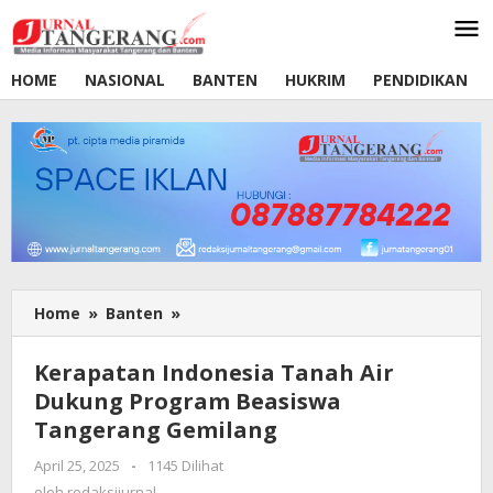
Lewati
ke
konten
HOME
NASIONAL
BANTEN
HUKRIM
PENDIDIKAN
Home
»
Banten
»
Kerapatan
Indonesia
Tanah
Kerapatan Indonesia Tanah Air
Air
Dukung Program Beasiswa
Dukung
Tangerang Gemilang
Program
Beasiswa
April 25, 2025
oleh
-
1145 Dilihat
Tangerang
redaksijurnal
oleh
redaksijurnal