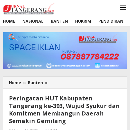
Lewati
ke
konten
HOME
NASIONAL
BANTEN
HUKRIM
PENDIDIKAN
Home
»
Banten
»
Peringatan
HUT
Kabupaten
Peringatan HUT Kabupaten
Tangerang
Tangerang ke-393, Wujud Syukur dan
ke-
Komitmen Membangun Daerah
393,
Wujud
Semakin Gemilang
Syukur