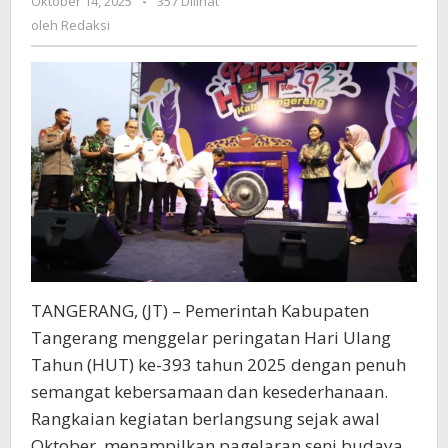
Oktober 14, 2025
oleh
-
357 Dilihat
dan
Redaksi
oleh
Redaksi
Komitmen
Membangun
Daerah
Semakin
Gemilang
TANGERANG, (JT) – Pemerintah Kabupaten
Tangerang menggelar peringatan Hari Ulang
Tahun (HUT) ke-393 tahun 2025 dengan penuh
semangat kebersamaan dan kesederhanaan.
Rangkaian kegiatan berlangsung sejak awal
Oktober, menampilkan pagelaran seni budaya,