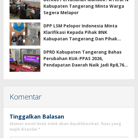
Kabupaten Tangerang Minta Warga
Segera Melapor
DPP LSM Pelopor Indonesia Minta
Klarifikasi Kepada Pihak BNK
Kabupatan Tangerang Dan Pihak
Manajemen Apartemen ECOHOME
Terkait Sewa Kamar Per Jam
DPRD Kabupaten Tangerang Bahas
Perubahan KUA-PPAS 2026,
Pendapatan Daerah Naik Jadi Rp8,76
Triliun
Komentar
Tinggalkan Balasan
Alamat email Anda tidak akan dipublikasikan.
Ruas yang
wajib ditandai
*