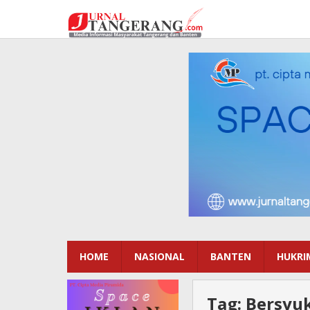
Lewati
ke
konten
HOME
NASIONAL
BANTEN
HUKRI
Tag:
Bersyu