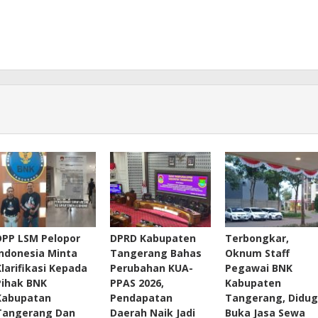
DPP LSM Pelopor
DPRD Kabupaten
Terbongkar,
Indonesia Minta
Tangerang Bahas
Oknum Staff
Klarifikasi Kepada
Perubahan KUA-
Pegawai BNK
Pihak BNK
PPAS 2026,
Kabupaten
Kabupatan
Pendapatan
Tangerang, Didu
Tangerang Dan
Daerah Naik Jadi
Buka Jasa Sewa