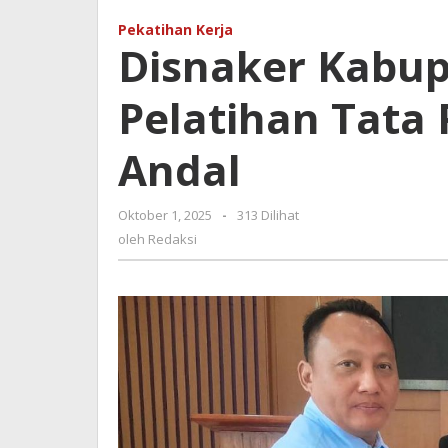
Tangerang
Pekatihan Kerja
Buka
Disnaker Kabu
Pelatihan
Tata
Pelatihan Tata
Rias:
Lahirkan
MUA
Andal
Andal
Oktober 1, 2025
oleh
-
313 Dilihat
Redaksi
oleh
Redaksi