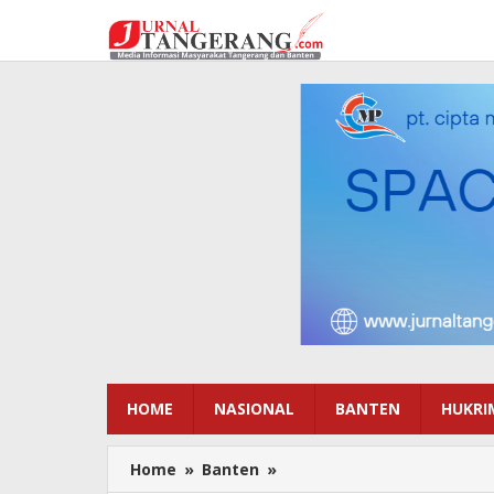
Lewati
ke
konten
HOME
NASIONAL
BANTEN
HUKRI
Home
»
Banten
»
Disnaker
Kabupaten