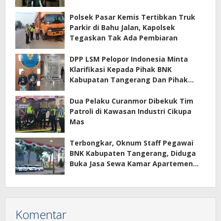
Polsek Pasar Kemis Tertibkan Truk
Parkir di Bahu Jalan, Kapolsek
Tegaskan Tak Ada Pembiaran
DPP LSM Pelopor Indonesia Minta
Klarifikasi Kepada Pihak BNK
Kabupatan Tangerang Dan Pihak
Manajemen Apartemen ECOHOME
Terkait Sewa Kamar Per Jam
Dua Pelaku Curanmor Dibekuk Tim
Patroli di Kawasan Industri Cikupa
Mas
Terbongkar, Oknum Staff Pegawai
BNK Kabupaten Tangerang, Diduga
Buka Jasa Sewa Kamar Apartemen
Eco Home Citra Raya
Komentar