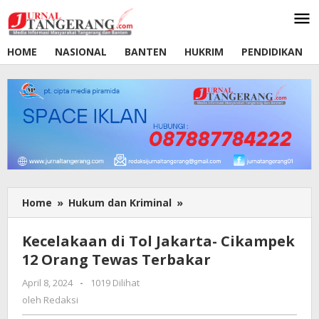
Lewati
ke
konten
HOME
NASIONAL
BANTEN
HUKRIM
PENDIDIKAN
Home
»
Hukum dan Kriminal
»
Kecelakaan
di
Tol
Kecelakaan di Tol Jakarta- Cikampek
Jakarta-
12 Orang Tewas Terbakar
Cikampek
12
April 8, 2024
oleh
-
1019 Dilihat
Orang
Redaksi
oleh
Redaksi
Tewas