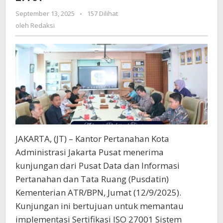
untuk
Pemantauan
September 13, 2025
oleh
-
157 Dilihat
Redaksi
Implementasi
oleh
Redaksi
ISO
27001
dan
ISO
27701
JAKARTA, (JT) – Kantor Pertanahan Kota
Administrasi Jakarta Pusat menerima
kunjungan dari Pusat Data dan Informasi
Pertanahan dan Tata Ruang (Pusdatin)
Kementerian ATR/BPN, Jumat (12/9/2025).
Kunjungan ini bertujuan untuk memantau
implementasi Sertifikasi ISO 27001 Sistem