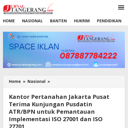
Lewati
ke
konten
HOME
NASIONAL
BANTEN
HUKRIM
PENDIDIKAN
Home
»
Nasional
»
Kantor
Pertanahan
Jakarta
Kantor Pertanahan Jakarta Pusat
Pusat
Terima Kunjungan Pusdatin
Terima
ATR/BPN untuk Pemantauan
Kunjungan
Pusdatin
Implementasi ISO 27001 dan ISO
ATR/BPN
27701