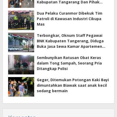
Kabupatan Tangerang Dan Pihak
Manajemen Apartemen ECOHOME
Terkait Sewa Kamar Per Jam
Dua Pelaku Curanmor Dibekuk Tim
Patroli di Kawasan Industri Cikupa
Mas
Terbongkar, Oknum Staff Pegawai
BNK Kabupaten Tangerang, Diduga
Buka Jasa Sewa Kamar Apartemen
Eco Home Citra Raya
Sembunyikan Ratusan Obat Keras
dalam Tong Sampah, Seorang Pria
Ditangkap Polisi
Geger, Ditemukan Potongan Kaki Bayi
dimuntahkan Biawak saat anak kecil
sedang bermain