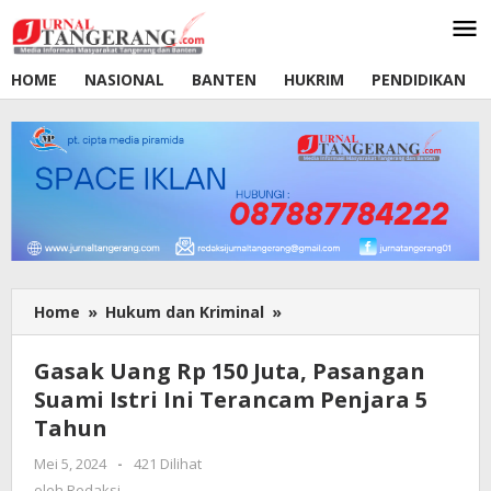
Lewati
ke
konten
HOME
NASIONAL
BANTEN
HUKRIM
PENDIDIKAN
Home
»
Hukum dan Kriminal
»
Gasak
Uang
Rp
Gasak Uang Rp 150 Juta, Pasangan
150
Suami Istri Ini Terancam Penjara 5
Juta,
Tahun
Pasangan
Suami
Mei 5, 2024
oleh
-
421 Dilihat
Istri
Redaksi
oleh
Redaksi