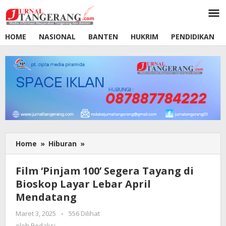
Lewati
ke
konten
HOME
NASIONAL
BANTEN
HUKRIM
PENDIDIKAN
Home
»
Hiburan
»
Film
'Pinjam
100'
Film ‘Pinjam 100’ Segera Tayang di
Segera
Bioskop Layar Lebar April
Tayang
Mendatang
di
Bioskop
Maret 3, 2025
oleh
-
556 Dilihat
Layar
Redaksi
oleh
Redaksi