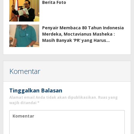
Berita Foto
Penyair Membaca 80 Tahun Indonesia
Merdeka, Moctavianus Masheka :
Masih Banyak ‘PR’ yang Harus
Diselesaikan Menuju Indonesia Emas
Komentar
Tinggalkan Balasan
Alamat email Anda tidak akan dipublikasikan.
Ruas yang
wajib ditandai
*