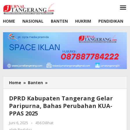
Lewati
ke
konten
HOME
NASIONAL
BANTEN
HUKRIM
PENDIDIKAN
Home
»
Banten
»
DPRD
Kabupaten
Tangerang
DPRD Kabupaten Tangerang Gelar
Gelar
Paripurna, Bahas Perubahan KUA-
Paripurna,
PPAS 2025
Bahas
Perubahan
Juni 6, 2025
oleh
-
456 Dilihat
KUA-
Redaksi
oleh
Redaksi