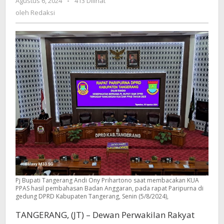
Agustus 6, 2024
oleh
-
413 Dilihat
PPAS
Redaksi
oleh
Redaksi
Tahun
Anggaran
2025,
Belanja
Daerah
Sebesar
Rp
7,89
Triliun
Pj Bupati Tangerang Andi Ony Prihartono saat membacakan KUA
PPAS hasil pembahasan Badan Anggaran, pada rapat Paripurna di
gedung DPRD Kabupaten Tangerang, Senin (5/8/2024),
TANGERANG, (JT) – Dewan Perwakilan Rakyat