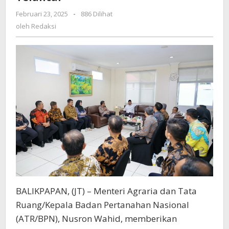
Nusron
Minta
Februari 23, 2025
oleh
-
886 Dilihat
Redaksi
Jajarannya
oleh
Redaksi
Inventarisasi
Tanah
Terindikasi
Telantar
BALIKPAPAN, (JT) – Menteri Agraria dan Tata
Ruang/Kepala Badan Pertanahan Nasional
(ATR/BPN), Nusron Wahid, memberikan