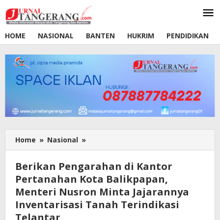
Lewati
ke
konten
HOME
NASIONAL
BANTEN
HUKRIM
PENDIDIKAN
Home
»
Nasional
»
Berikan
Pengarahan
di
Berikan Pengarahan di Kantor
Kantor
Pertanahan Kota Balikpapan,
Pertanahan
Menteri Nusron Minta Jajarannya
Kota
Balikpapan,
Inventarisasi Tanah Terindikasi
Menteri
Telantar