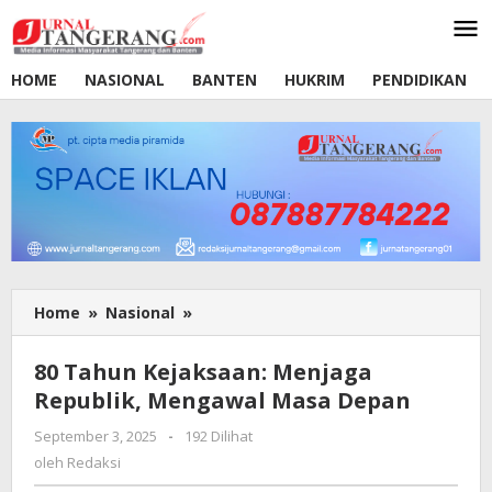
Lewati
ke
konten
HOME
NASIONAL
BANTEN
HUKRIM
PENDIDIKAN
Home
»
Nasional
»
80
Tahun
Kejaksaan:
80 Tahun Kejaksaan: Menjaga
Menjaga
Republik, Mengawal Masa Depan
Republik,
Mengawal
September 3, 2025
oleh
-
192 Dilihat
Masa
Redaksi
oleh
Redaksi
Depan