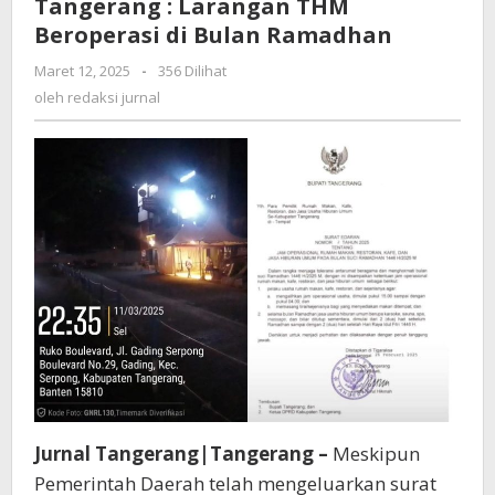
Tangerang : Larangan THM
Bupati
Tangerang
Beroperasi di Bulan Ramadhan
:
Maret 12, 2025
oleh
-
356 Dilihat
Larangan
redaksi
oleh
redaksi jurnal
THM
jurnal
Beroperasi
di
Bulan
Ramadhan
Jurnal Tangerang|Tangerang –
Meskipun
Pemerintah Daerah telah mengeluarkan surat