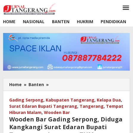
Lewati
ke
konten
HOME
NASIONAL
BANTEN
HUKRIM
PENDIDIKAN
Home
»
Banten
»
Wooden
Bar
Gading
Gading Serpong
,
Kabupaten Tangerang
,
Kelapa Dua
,
Serpong,
Surat Edaran Bupati Tangerang
,
Tangerang
,
Tempat
Diduga
Hiburan Malam
,
Wooden Bar
Kangkangi
Wooden Bar Gading Serpong, Diduga
Surat
Kangkangi Surat Edaran Bupati
Edaran