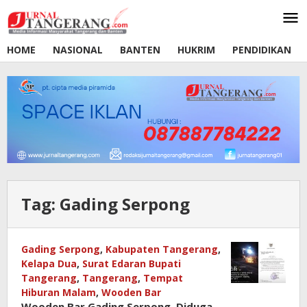
Lewati
ke
konten
HOME
NASIONAL
BANTEN
HUKRIM
PENDIDIKAN
Tag:
Gading Serpong
Gading Serpong
,
Kabupaten Tangerang
,
Kelapa Dua
,
Surat Edaran Bupati
Tangerang
,
Tangerang
,
Tempat
Hiburan Malam
,
Wooden Bar
Wooden Bar Gading Serpong, Diduga