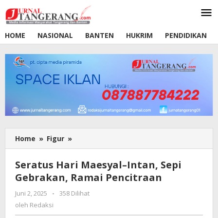
Lewati
ke
konten
HOME
NASIONAL
BANTEN
HUKRIM
PENDIDIKAN
Home
»
Figur
»
Seratus
Hari
Maesyal–
Seratus Hari Maesyal–Intan, Sepi
Intan,
Gebrakan, Ramai Pencitraan
Sepi
Gebrakan,
Juni 2, 2025
oleh
-
358 Dilihat
Ramai
Redaksi
oleh
Redaksi
Pencitraan